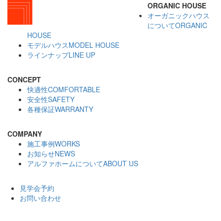
ORGANIC HOUSE
オーガニックハウス
について
ORGANIC
HOUSE
モデルハウス
MODEL HOUSE
ラインナップ
LINE UP
CONCEPT
快適性
COMFORTABLE
安全性
SAFETY
各種保証
WARRANTY
COMPANY
施工事例
WORKS
お知らせ
NEWS
アルファホームについて
ABOUT US
見学会予約
お問い合わせ