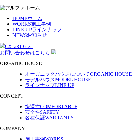
HOME
ホーム
WORKS
施工事例
LINE UP
ラインナップ
NEWS
お知らせ
025-281-6131
お問い合わせ
はこちら
ORGANIC HOUSE
オーガニックハウスについて
ORGANIC HOUSE
モデルハウス
MODEL HOUSE
ラインナップ
LINE UP
CONCEPT
快適性
COMFORTABLE
安全性
SAFETY
各種保証
WARRANTY
COMPANY
施工事例
WORKS