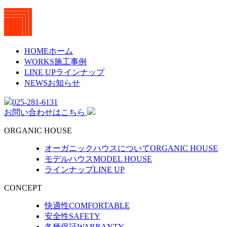
HOME
ホーム
WORKS
施工事例
LINE UP
ラインナップ
NEWS
お知らせ
025-281-6131
お問い合わせ
はこちら
ORGANIC HOUSE
オーガニックハウスについて
ORGANIC HOUSE
モデルハウス
MODEL HOUSE
ラインナップ
LINE UP
CONCEPT
快適性
COMFORTABLE
安全性
SAFETY
各種保証
WARRANTY